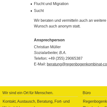
Flucht und Migration
Sucht
Wir beraten und vermitteln auch an weitere
Wunsch auch anonym statt.
Ansprechperson
Christian Müller
Sozialarbeiter, B.A.
Telefon: +49 (355) 29065387
E-Mail:
beratung@regenbogenkombinat-cot
Wir sind ein Ort für Menschen.
Büro
Kontakt, Austausch, Beratung, Fort- und
Regenbogenko