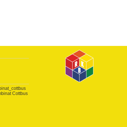
inat_cottbus
inat Cottbus